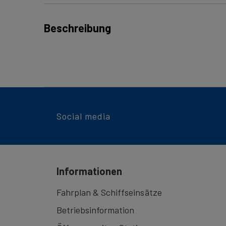
Beschreibung
Die Alpnacher Rundfahrt ist ein echter Geheim
die unberührte Schönheit des Alpnachersees ent
Tipp:
Wenn Sie Ruhe und Entspannung suchen, ve
sich zu dieser Zeit viele Pilatus-Ausflügler an Bor
Social media
Daten:
Täglich vom 11. Mai 2026 – 18. Oktober 202
Dauer:
2 - 3 Std - je nach Verbindung
Steg:
2
Informationen
Fahrplan:
Fahrplan & Schiffseinsätze
Betriebsinformation
Luzern – Alpnachstad – Luzern