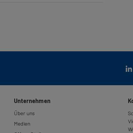
tipp
. Abseits des Massentourismus können Sie
decken, stets begleitet vom imposanten Blick
rmeiden Sie die Fahrten am frühen Morgen, da
d befinden.
6
Unternehmen
K
Über uns
Sc
Vi
Medien
We