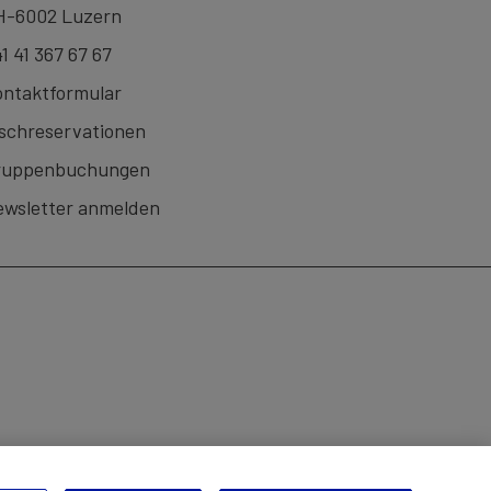
H-6002 Luzern
1 41 367 67 67
ntaktformular
schreservationen
ruppenbuchungen
wsletter anmelden