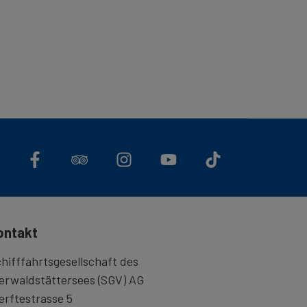
ontakt
hifffahrtsgesellschaft des
erwaldstättersees (SGV) AG
rftestrasse 5