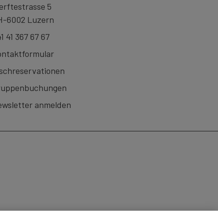
rftestrasse 5
H-6002 Luzern
1 41 367 67 67
ntaktformular
schreservationen
ruppenbuchungen
wsletter anmelden