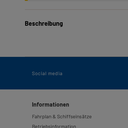
Beschreibung
Dieses Ticket gilt als Hundeticket oder als Trans
Retourticket = gültig für den ganzen Tag (Tagesk
Social media
Informationen
Fahrplan & Schiffseinsätze
Betriebsinformation