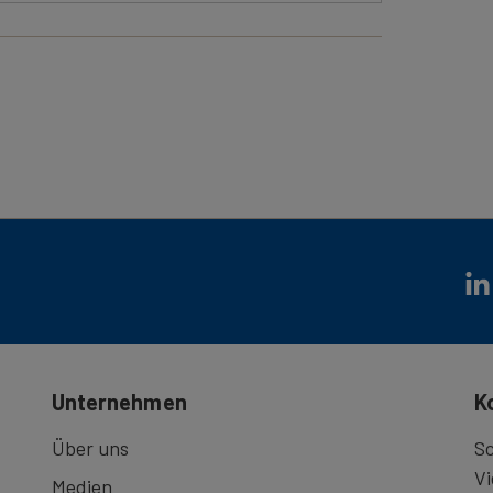
portschein für Ihr Fahrrad.
arte)
Unternehmen
K
Über uns
Sc
Vi
Medien