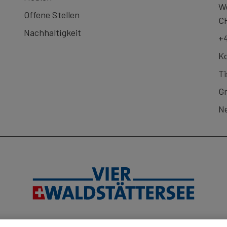
We
Offene Stellen
C
Nachhaltigkeit
+4
Ko
Ti
G
Ne