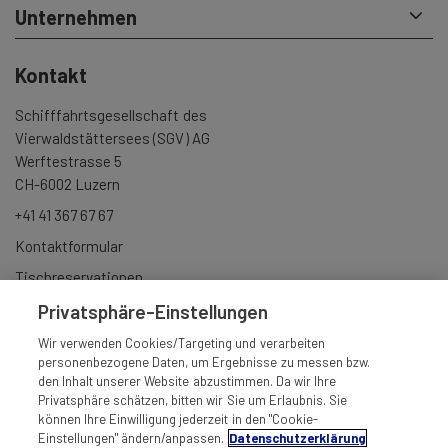
Unternehmen
Kontakt
Schifffahrtsgesellschaft des
Vierwaldstättersees (SGV) AG
Werftestrasse 5
CH-6002 Luzern
+41 41 367 67 67
Kontaktformular
Tischreservationen
Gruppenbuchungen
Privatsphäre-Einstellungen
Newsletter anmelden
Wir verwenden Cookies/Targeting und verarbeiten
personenbezogene Daten, um Ergebnisse zu messen bzw.
den Inhalt unserer Website abzustimmen. Da wir Ihre
Privatsphäre schätzen, bitten wir Sie um Erlaubnis. Sie
können Ihre Einwilligung jederzeit in den "Cookie-
Einstellungen" ändern/anpassen.
Datenschutzerklärung