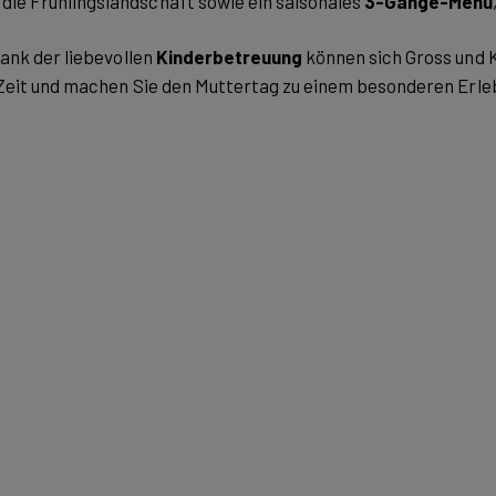
die Frühlingslandschaft sowie ein saisonales
3-Gänge-Menü
ank der liebevollen
Kinderbetreuung
können sich Gross und K
 Zeit und machen Sie den Muttertag zu einem besonderen Erle