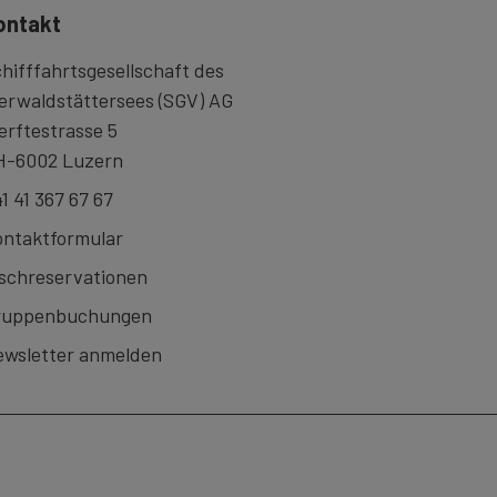
ontakt
hifffahrtsgesellschaft des
erwaldstättersees (SGV) AG
rftestrasse 5
H-6002 Luzern
1 41 367 67 67
ntaktformular
schreservationen
ruppenbuchungen
wsletter anmelden