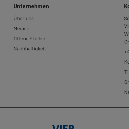
Unternehmen
K
Über uns
Sc
Vi
Medien
We
Offene Stellen
C
Nachhaltigkeit
+4
Ko
Ti
G
Ne