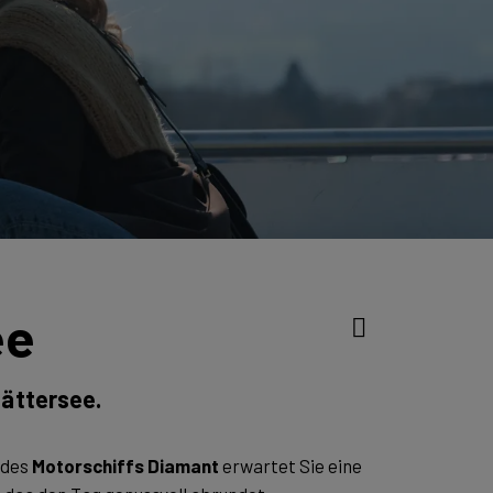
ee
tättersee.
 des
Motorschiffs Diamant
erwartet Sie eine