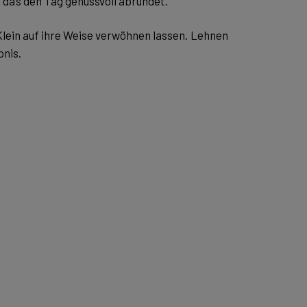
, das den Tag genussvoll abrundet.
lein auf ihre Weise verwöhnen lassen. Lehnen
bnis.