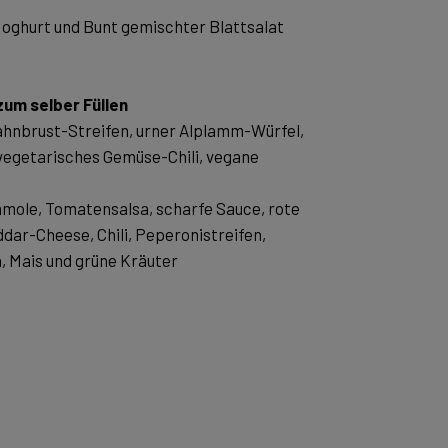
oghurt und Bunt gemischter Blattsalat
zum selber Füllen
hnbrust-Streifen, urner Alplamm-Würfel,
 vegetarisches Gemüse-Chili, vegane
ole, Tomatensalsa, scharfe Sauce, rote
dar-Cheese, Chili, Peperonistreifen,
, Mais und grüne Kräuter