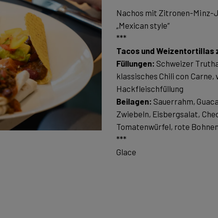
Nachos mit Zitronen-Minz-J
„Mexican style“
Tacos und Weizentortillas 
Füllungen:
Schweizer Trutha
klassisches Chili con Carne,
Beilagen:
Sauerrahm, Guacam
Zwiebeln, Eisbergsalat, Ched
Tomatenwürfel, rote Bohnen
***
Glace