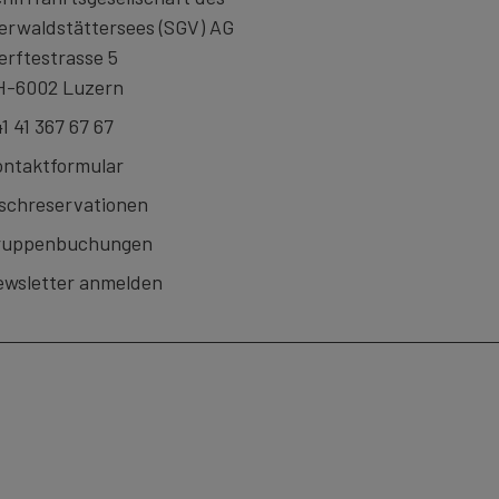
erwaldstättersees (SGV) AG
rftestrasse 5
H-6002 Luzern
1 41 367 67 67
ntaktformular
schreservationen
ruppenbuchungen
wsletter anmelden