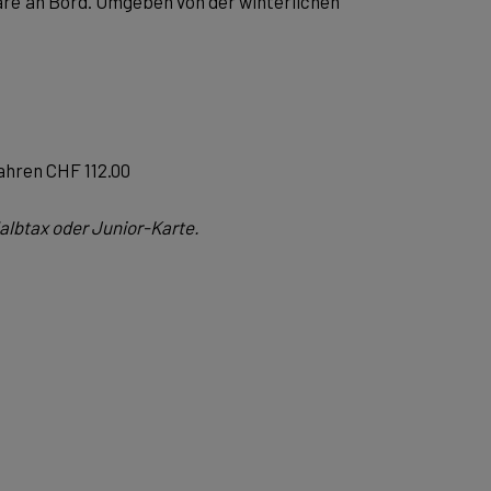
re an Bord. Umgeben von der winterlichen
Jahren CHF 112.00
albtax oder Junior-Karte.