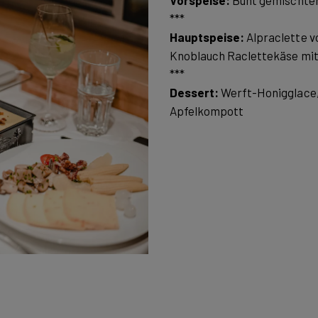
Vorspeise:
Bunt gemischter
Hauptspeise:
Alpraclette v
Knoblauch Raclettekäse mit 
Dessert:
Werft-Honigglace,
Apfelkompott