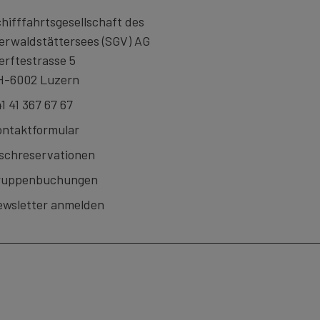
hifffahrtsgesellschaft des
erwaldstättersees (SGV) AG
rftestrasse 5
H-6002 Luzern
1 41 367 67 67
ntaktformular
schreservationen
ruppenbuchungen
wsletter anmelden