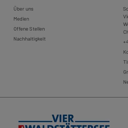
Über uns
Sc
Vi
Medien
We
Offene Stellen
C
Nachhaltigkeit
+4
Ko
Ti
G
Ne