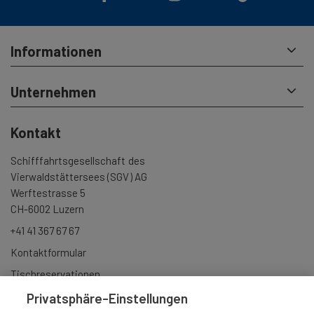
Informationen
Unternehmen
Kontakt
Schifffahrtsgesellschaft des
Vierwaldstättersees (SGV) AG
Werftestrasse 5
CH-6002 Luzern
+41 41 367 67 67
Kontaktformular
Tischreservationen
Gruppenbuchungen
Privatsphäre-Einstellungen