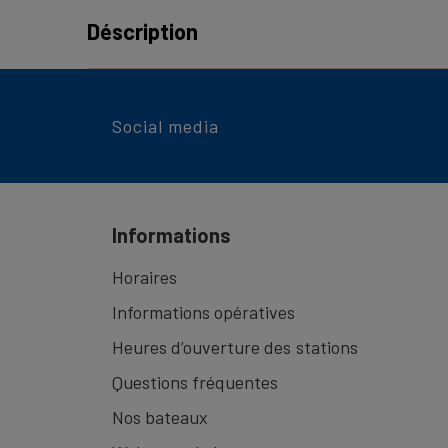
Déscription
Une petite escapade sur le lac des Qua
Social media
Avec ce bon de valeur, vous offrez une contributi
Quatre-Cantons. Que ce soit pour une croisière r
complément à un cadeau plus important – le bon e
Le bon d’une valeur de CHF 20.00 peut être utilisé
Informations
Société de navigation du lac des Quatre-Cantons (
prestations de la SGV, telles que les billets SGV, l
Horaires
Le bon de valeur ne fait pas office de titre de tra
Informations opératives
Heures d’ouverture des stations
Questions fréquentes
Nos bateaux