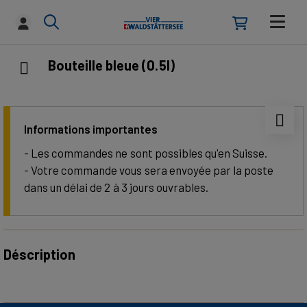
Bouteille bleue (0.5l)
Informations importantes
-
Les commandes ne sont possibles qu'en Suisse.
- Votre commande vous sera envoyée par la poste
dans un délai de 2 à 3 jours ouvrables.
Déscription
La gourde bleue est le compagnon idéal pour vos
déplacements. Que ce soit au bureau, à la maison ou lors