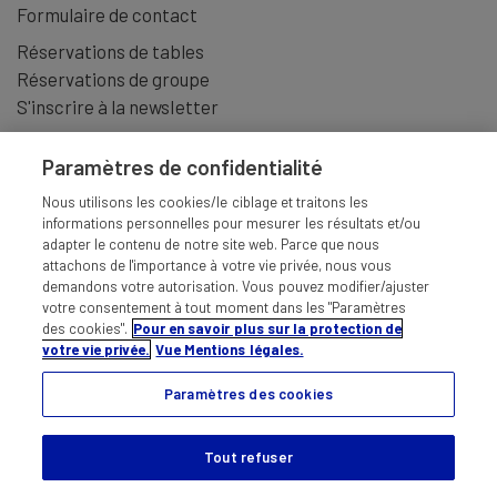
Formulaire de contact
Réservations de tables
Réservations de groupe
S'inscrire à la newsletter
Paramètres de confidentialité
Nous utilisons les cookies/le ciblage et traitons les
informations personnelles pour mesurer les résultats et/ou
adapter le contenu de notre site web. Parce que nous
attachons de l'importance à votre vie privée, nous vous
demandons votre autorisation. Vous pouvez modifier/ajuster
votre consentement à tout moment dans les "Paramètres
des cookies".
Pour en savoir plus sur la protection de
votre vie privée.
Vue Mentions légales.
Paramètres des cookies
MENTIONS LÉGALES
CONDITIONS GÉNÉRALES
RESPONSABILITÉS
PROTECTION DES DONNÉES
Tout refuser