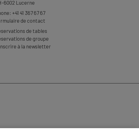
-6002 Lucerne
hone:
+41 41 367 67 67
rmulaire de contact
servations de tables
servations de groupe
inscrire à la newsletter