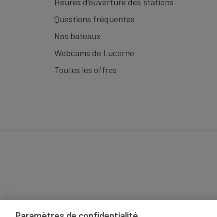
Heures d’ouverture des stations
Inclus dans le prix:
Ticket aller-retour Lucerne –
Questions fréquentes
funiculaire. L'offre comprend une boisson (vins o
Nos bateaux
dans le restaurant Spices ou le Lakeview Lounge.
Webcams de Lucerne
Gastronomie:
Distributeur de boissons disponibl
Toutes les offres
Paramètres de confidentialité