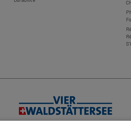
CH
 Kehrsiten – Bürgenstock en bateau et
P
uverts, bière, boissons gazeuses ou chaudes)
Fo
Ré
Ré
e. Pas de restauration à bord.
S'