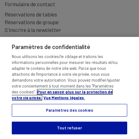
Formulaire de contact
Réservations de tables
Réservations de groupe
S'inscrire à la newsletter
Paramètres de confidentialité
Nous utilisons les cookies/le ciblage et traitons les
informations personnelles pour mesurer les résultats et/ou
adapter le contenu de notre site web. Parce que nous
attachons de l'importance à votre vie privée, nous vous
demandons votre autorisation. Vous pouvez modifier/ajuster
votre consentement à tout moment dans les "Paramètres
des cookies".
Pour en savoir plus sur la protection de
votre vie privée.
Vue Mentions légales.
Paramètres des cookies
MENTIONS LÉGALES
CONDITIONS GÉNÉRALES
RESPONSABILITÉS
PROTECTION DES DONNÉES
Tout refuser