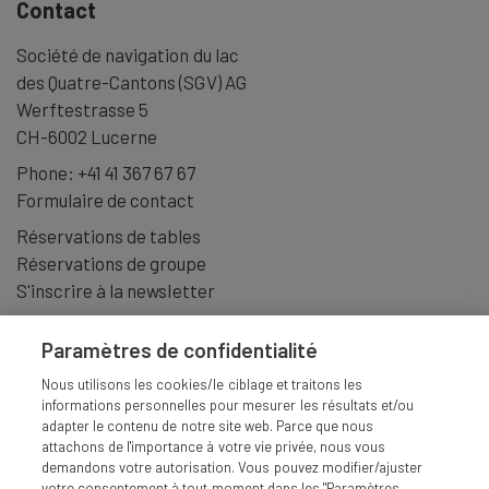
Contact
Société de navigation du lac
des Quatre-Cantons (SGV) AG
Werftestrasse 5
CH-6002 Lucerne
Phone:
+41 41 367 67 67
Formulaire de contact
Réservations de tables
Réservations de groupe
S'inscrire à la newsletter
Paramètres de confidentialité
Nous utilisons les cookies/le ciblage et traitons les
informations personnelles pour mesurer les résultats et/ou
adapter le contenu de notre site web. Parce que nous
attachons de l'importance à votre vie privée, nous vous
demandons votre autorisation. Vous pouvez modifier/ajuster
votre consentement à tout moment dans les "Paramètres