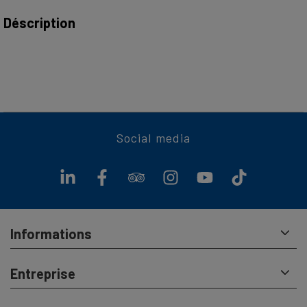
Déscription
Offrez-vous un voyage en 1ère classe !
Si vous possédez un billet Lucerne - Vitznau pour la 2e
classe, vous pouvez voyager en 1re classe grâce au
surclassement.
Social media
Avantages d’un changement de classe pour une journée :
Vous pouvez monter sur le pont supérieur du bateau,
vous n’avez jamais encore été aussi près du capitaine.
Souvent un peu plus calme
Informations
Beaucoup de places libres
Vue splendide
Entreprise
Opportunité de bouger librement sur tout le bateau