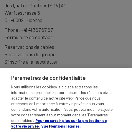
des Quatre-Cantons (SGV) AG
Werftestrasse 5
CH-6002 Lucerne
Phone:
+41 41 367 67 67
Formulaire de contact
Réservations de tables
Réservations de groupe
S'inscrire à la newsletter
Paramètres de confidentialité
Nous utilisons les cookies/le ciblage et traitons les
informations personnelles pour mesurer les résultats et/ou
adapter le contenu de notre site web. Parce que nous
attachons de l'importance à votre vie privée, nous vous
demandons votre autorisation. Vous pouvez modifier/ajuster
votre consentement à tout moment dans les "Paramètres
des cookies".
Pour en savoir plus sur la protection de
votre vie privée.
Vue Mentions légales.