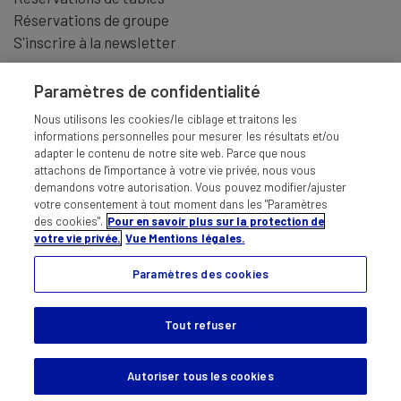
Réservations de groupe
S'inscrire à la newsletter
Paramètres de confidentialité
Nous utilisons les cookies/le ciblage et traitons les
informations personnelles pour mesurer les résultats et/ou
adapter le contenu de notre site web. Parce que nous
attachons de l'importance à votre vie privée, nous vous
demandons votre autorisation. Vous pouvez modifier/ajuster
votre consentement à tout moment dans les "Paramètres
des cookies".
Pour en savoir plus sur la protection de
votre vie privée.
Vue Mentions légales.
Paramètres des cookies
MENTIONS LÉGALES
CONDITIONS GÉNÉRALES
RESPONSABILITÉS
PROTECTION DES DONNÉES
Tout refuser
Autoriser tous les cookies